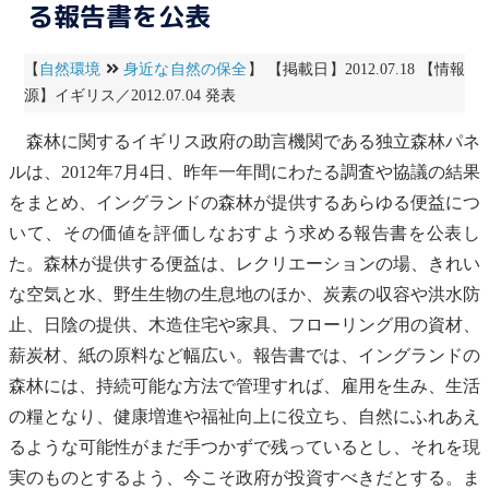
る報告書を公表
【
自然環境
身近な自然の保全
】 【掲載日】2012.07.18 【情報
源】イギリス／2012.07.04 発表
森林に関するイギリス政府の助言機関である独立森林パネ
ルは、2012年7月4日、昨年一年間にわたる調査や協議の結果
をまとめ、イングランドの森林が提供するあらゆる便益につ
いて、その価値を評価しなおすよう求める報告書を公表し
た。森林が提供する便益は、レクリエーションの場、きれい
な空気と水、野生生物の生息地のほか、炭素の収容や洪水防
止、日陰の提供、木造住宅や家具、フローリング用の資材、
薪炭材、紙の原料など幅広い。報告書では、イングランドの
森林には、持続可能な方法で管理すれば、雇用を生み、生活
の糧となり、健康増進や福祉向上に役立ち、自然にふれあえ
るような可能性がまだ手つかずで残っているとし、それを現
実のものとするよう、今こそ政府が投資すべきだとする。ま