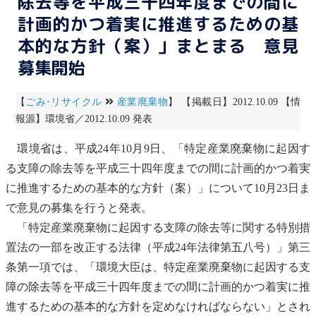
除去等を平成三十四年度までの間に
計画的かつ着実に推進するための基
本的な方針（案）」まとまる 意見
募集開始
【
ごみ･リサイクル
産業廃棄物
】 【掲載日】2012.10.09 【情
報源】環境省／2012.10.09 発表
環境省は、平成24年10月9日、「特定
産業廃棄物
に起因す
る支障の除去等を平成三十四年度までの間に計画的かつ着実
に推進するための基本的な方針（案）」について10月23日ま
で意見の募集を行うと発表。
「特定
産業廃棄物
に起因する支障の除去等に関する特別措
置法の一部を改正する法律（平成24年法律第五八号）」第三
条第一項では、「環境大臣は、特定
産業廃棄物
に起因する支
障の除去等を平成三十四年度までの間に計画的かつ着実に推
進するための基本的な方針を定めなければならない」とされ