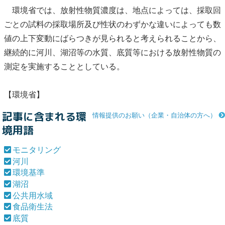
環境省では、放射性物質濃度は、地点によっては、採取回
ごとの試料の採取場所及び性状のわずかな違いによっても数
値の上下変動にばらつきが見られると考えられることから、
継続的に
河川
、
湖沼
等の水質、
底質
等における放射性物質の
測定を実施することとしている。
【環境省】
記事に含まれる環
情報提供のお願い（企業・自治体の方へ）
境用語
モニタリング
河川
環境基準
湖沼
公共用水域
食品衛生法
底質