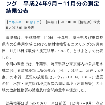
ング 平成24年9月－11月分の測定
結果公表
【
エネルギー
原子力
】 【掲載日】2013.01.10 【情報源】環境
省／2013.01.10 発表
環境省は、平成25年1月10日、千葉県、埼玉県及び東京都
県内の
公共用水域
における放射性物質
モニタリング
の9月18
日～11月16日採取分の測定結果について、とりまとまめ公表
した。
今回の調査では、千葉県、埼玉県及び東京都内の
公共用水
域
における
環境基準
点等59地点（
河川
：51地点、沿岸：8地
点）の水質・
底質
の放射性セシウム（Cs134、Cs137）濃度
の他、水質・
底質
採取地点近傍の周辺環境（
河川
敷等）の土
壌の放射性物質の濃度及び空間線量率を測定した。
結果概要は以下のとおり（※は前回（H24年7－9月）測定