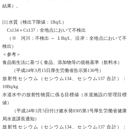
結果）。
[1] 水質（検出下限値：1Bq/L）
Cs134＋Cs137：全地点において不検出
（※
河川
：不検出 ～ １Bq/L、沿岸：全地点において不
検出）
＜参考＞
食品衛生法
に基づく食品、添加物等の規格基準（飲料水）
（平成24年3月15日厚生労働省告示第130号）
放射性セシウム（セシウム134、セシウム137 合計）：
10Bq/kg
水道水中の放射性物質に係る目標値（水道施設の管理目標
値）
（平成24年3月5日付け健水発0305第1号厚生労働省健康
局水道課長通知）
放射性セシウム（セシウム134、セシウム137 合計）：