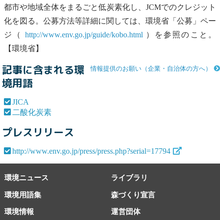
都市や地域全体をまるごと低炭素化し、JCMでのクレジット
化を図る。公募方法等詳細に関しては、環境省「公募」ペー
ジ（
http://www.env.go.jp/guide/kobo.html
）を参照のこと。
【環境省】
記事に含まれる環
情報提供のお願い（企業・自治体の方へ）
境用語
JICA
二酸化炭素
プレスリリース
http://www.env.go.jp/press/press.php?serial=17794
環境ニュース
ライブラリ
環境用語集
森づくり宣言
環境情報
運営団体