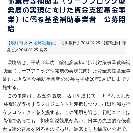
事業費等補助金（リープフロッグ型
発展の実現に向けた資金支援基金事
業）に係る基金補助事業者 公募開
始
【
地球環境
地球温暖化
】 【掲載日】2014.02.25 【情報源】環
境省／2014.02.25 発表
環境省は、平成26年度
二酸化炭素
排出抑制対策事業費等補
助金（リープフロッグ型発展の実現に向けた資金支援基金事
業）に係る基金補助事業者の公募を平成26年3月17日まで実
施する。
この事業は、基金の造成・活用を通じて、
JICA
など我が
国機関が支援するプロジェクトと連携しつつ、排出削減を行
うプロジェクトを支援する。この運用を通じ、初期コストは
高価であっても、排出削減効果が高い、日本の先進的な低炭
素技術の普及を図るものであり、従来よりも幅広い分野で、