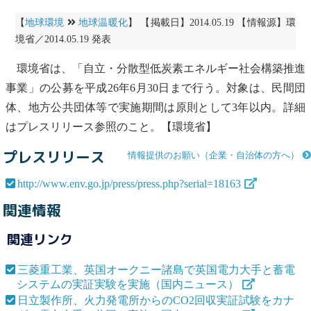
【
地球環境
地球温暖化
】 【掲載日】2014.05.19 【情報源】環
境省／2014.05.19 発表
環境省は、「自立・分散型低炭素エネルギー社会構築推進
事業」の公募を平成26年6月30日まで行う。対象は、民間団
体、地方公共団体等で実施期間は原則として3年以内。詳細
はプレスリリース参照のこと。【環境省】
プレスリリース
情報提供のお願い（企業・自治体の方へ）
http://www.env.go.jp/press/press.php?serial=18163
関連情報
関連リンク
三菱重工業、英国オークニー諸島で英国電力大手と蓄電
システムの実証実験を実施（国内ニュース）
日立製作所、火力発電所からのCO2回収実証試験をカナ