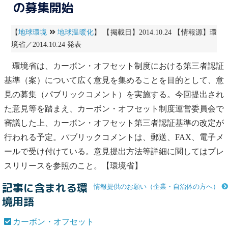
の募集開始
【
地球環境
地球温暖化
】 【掲載日】2014.10.24 【情報源】環
境省／2014.10.24 発表
環境省は、
カーボン・オフセット
制度における第三者認証
基準（案）について広く意見を集めることを目的として、意
見の募集（パブリックコメント）を実施する。今回提出され
た意見等を踏まえ、
カーボン・オフセット
制度運営委員会で
審議した上、
カーボン・オフセット
第三者認証基準の改定が
行われる予定。パブリックコメントは、郵送、FAX、電子メ
ールで受け付けている。意見提出方法等詳細に関してはプレ
スリリースを参照のこと。【環境省】
記事に含まれる環
情報提供のお願い（企業・自治体の方へ）
境用語
カーボン・オフセット