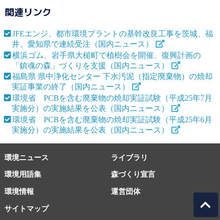
関連リンク
JFEエンジ、都市環境プラントの基幹改良工事を茨城、福
井、愛知県で連続受注（国内ニュース）
横浜ゴム、岩手県大槌町で植樹会を開催、復興計画の
「鎮魂の森」づくりを支援（国内ニュース）
福島県 県中浄化センター 下水汚泥（指定廃棄物）の焼却
実証事業の終了（国内ニュース）
環境省 PCBを含む廃棄物の焼却実証試験（平成25年7月
実施分）の実施結果を公表（国内ニュース）
環境省 PCBを含む廃棄物の焼却実証試験（平成25年6月
実施分）の実施結果を公表（国内ニュース）
環境ニュース
ライブラリ
環境用語集
森づくり宣言
環境情報
運営団体
サイトマップ