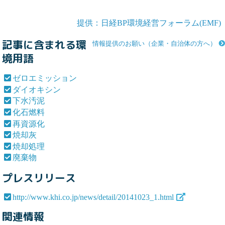
提供：日経BP環境経営フォーラム(EMF)
記事に含まれる環
情報提供のお願い（企業・自治体の方へ）
境用語
ゼロエミッション
ダイオキシン
下水汚泥
化石燃料
再資源化
焼却灰
焼却処理
廃棄物
プレスリリース
http://www.khi.co.jp/news/detail/20141023_1.html
関連情報