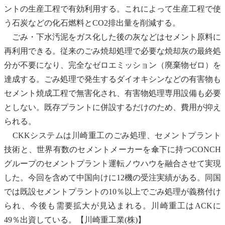
ントの生産工程で有効利用する。これによって生産工程で使
う石炭などの
化石燃料
とCO2排出量を削減する。
ごみ・
下水汚泥
をガス化した後の灰などはセメント原料に
再利用できる。従来のごみ
焼却処理
で必要な
焼却灰
の最終処
分が不要になり、完全な
ゼロエミッション
（
廃棄物
ゼロ）を
達成する。ごみ処理で発生する
ダイオキシン
などの有害物も
セメント焼成工程で無害化され、有害物処理専用設備も必要
としない。既存プラントに併設するだけのため、費用が抑え
られる。
CKKシステムは川崎重工のごみ処理、セメントプラント
技術と、世界有数のセメントメーカーを傘下に持つCONCH
グループのセメントプラント運転ノウハウを融合させて実現
した。今回を含めて中国向けに12機の受注実績がある。同国
では既設セメントプラントの10％以上でごみ処理が義務付け
られ、今後も需要拡大が見込まれる。川崎重工はACKに
49％出資している。【川崎重工業(株)】