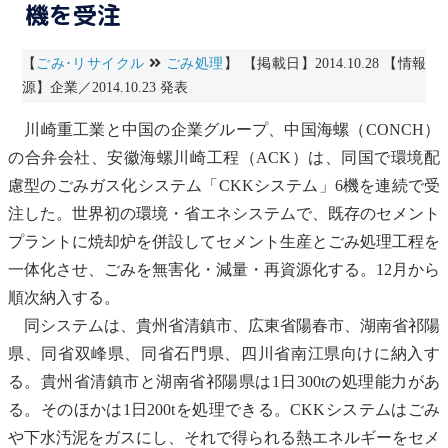
機を受注
【
ごみ･リサイクル
ごみ処理
】 【掲載日】2014.10.28 【情報
源】企業／2014.10.23 発表
川崎重工業と中国の企業グループ、中国海螺（CONCH）
の合弁会社、安徽海螺川崎工程（ACK）は、同国で環境配
慮型のごみガス化システム「CKKシステム」6機を連続で受
注した。世界初の環境・省エネシステムで、既存のセメント
プラントに焼却炉を併設してセメント生産とごみ処理工程を
一体化させ、ごみを無害化・減量・
再資源化
する。12月から
順次納入する。
同システムは、貴州省清鎮市、広東省陽春市、湖南省祁陽
県、同省双峰県、同省石門県、四川省南江県向けに納入す
る。貴州省清鎮市と湖南省祁陽県は1日300tの処理能力があ
る。そのほかは1日200tを処理できる。CKKシステムはごみ
や
下水汚泥
をガスにし、それで得られる熱エネルギーをセメ