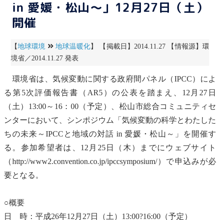
in 愛媛・松山～」12月27日（土）
開催
【
地球環境
地球温暖化
】 【掲載日】2014.11.27 【情報源】環
境省／2014.11.27 発表
環境省は、
気候変動
に関する政府間パネル（IPCC）によ
る第5次評価報告書（AR5）の公表を踏まえ、12月27日
（土）13:00～16：00（予定）、松山市総合コミュニティセ
ンターにおいて、シンポジウム「
気候変動
の科学とわたした
ちの未来～IPCCと地域の対話 in 愛媛・松山～」を開催す
る。参加希望者は、12月25日（木）までにウェブサイト
（http://www2.convention.co.jp/ipccsymposium/）で申込みが必
要となる。
○概要
日 時：平成26年12月27日（土）13:00?16:00（予定）