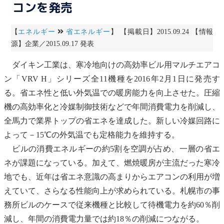
コンを発売
【
エネルギー
省エネルギー
】 【掲載日】2015.09.24 【情報
源】企業／2015.09.17 発表
ダイキン工業は、寒冷地向けの高効率ビル用マルチエアコ
ン「VRV H」シリーズ全11機種を2016年2月1日に発売す
る。省エネ性と低い外気温での暖房能力を向上させた。圧縮
機の高効率化と冷媒制御技術などで年間消費電力を削減し、
全馬力で業界トップの省エネを達成した。新しい冷媒回路に
よって－15℃の外気温でも定格能力を維持する。
ビルの消費エネルギーの約5割を空調が占め、一層の省エ
ネが課題になっている。加えて、燃焼暖房が主流だった寒冷
地でも、近年は省エネ意識の高まりからエアコンの利用が増
えていて、さらなる性能向上が求められている。札幌市の事
務所ビルのケースで従来機種と比較して
待機電力
を約60％削
減し、年間の消費電力量では約18％の削減につながる。