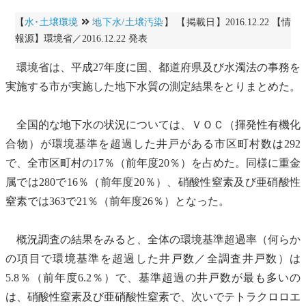
【
水･土壌環境
地下水/土壌汚染
】 【掲載日】2016.12.22 【情
報源】環境省／2016.12.22 発表
環境省は、平成27年度に国、都道府県及び
水濁法
の事務を
実施する市が実施した
地下水
質の測定結果をとりまとめた。
全国的な
地下水
の状況については、ＶＯＣ（
揮発性有機化
合物
）が
環境基準
を超過した井戸がある市区町村数は292
で、全市区町村の17％（前年度20％）を占めた。同様に
重金
属
では280で16％（前年度20％）、
硝酸性窒素
及び
亜
硝酸性
窒素
では363で21％（前年度26％）となった。
概況調査の結果をみると、全体の
環境基準
超過率（何らか
の項目で
環境基準
を超過した井戸数／全調査井戸数）は
5.8％（前年度6.2％）で、基準超過の井戸数が最も多いの
は、
硝酸性窒素
及び
亜
硝酸性窒素
で、次いで
テトラクロロエ