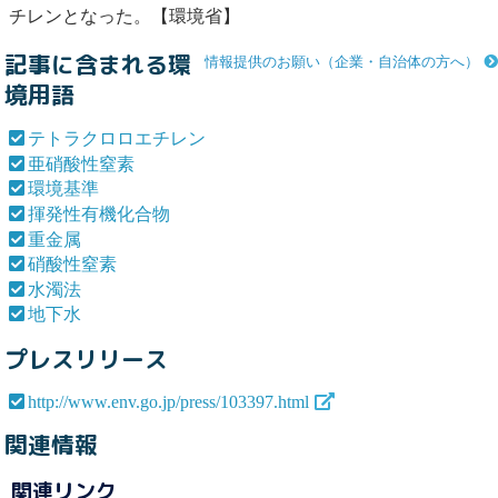
チレン
となった。【環境省】
記事に含まれる環
情報提供のお願い（企業・自治体の方へ）
境用語
テトラクロロエチレン
亜硝酸性窒素
環境基準
揮発性有機化合物
重金属
硝酸性窒素
水濁法
地下水
プレスリリース
http://www.env.go.jp/press/103397.html
関連情報
関連リンク