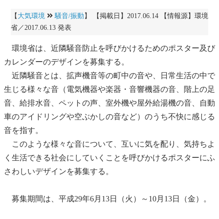
【
大気環境
騒音/振動
】 【掲載日】2017.06.14 【情報源】環境
省／2017.06.13 発表
環境省は、
近隣騒音
防止を呼びかけるためのポスター及び
カレンダーのデザインを募集する。
近隣騒音
とは、拡声機音等の町中の音や、日常生活の中で
生じる様々な音（電気機器や楽器・音響機器の音、階上の足
音、給排水音、
ペット
の声、室外機や屋外給湯機の音、自動
車のアイドリングや空ぶかしの音など）のうち不快に感じる
音を指す。
このような様々な音について、互いに気を配り、気持ちよ
く生活できる社会にしていくことを呼びかけるポスターにふ
さわしいデザインを募集する。
募集期間は、平成29年6月13日（火）～10月13日（金）。