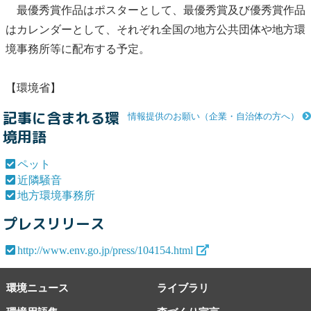
最優秀賞作品はポスターとして、最優秀賞及び優秀賞作品
はカレンダーとして、それぞれ全国の地方公共団体や
地方環
境事務所
等に配布する予定。
【環境省】
記事に含まれる環
情報提供のお願い（企業・自治体の方へ）
境用語
ペット
近隣騒音
地方環境事務所
プレスリリース
http://www.env.go.jp/press/104154.html
環境ニュース
ライブラリ