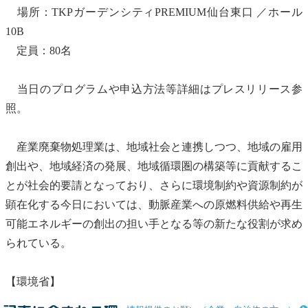
場所：TKPガーデンシティPREMIUM仙台東口 ／ホール
10B
定員：80名
当日のプログラムや申込方法等詳細はプレスリリース参
照。
産業廃棄物
処理業は、地域社会と連携しつつ、地域の雇用
創出や、地域経済の発展、地域循環圏の構築等に貢献するこ
とが社会的要請となっており、さらに環境制約や資源制約が
顕在化する今日においては、動脈産業への原燃料供給や
再生
可能エネルギー
の創出の担い手となる等の新たな役割が求め
られている。
【環境省】