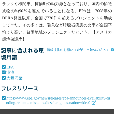
ラックや機関車、貨物船の動力源となっており、国内の輸送
貨物の約90％を運んでいることになる。
EPA
は、2008年の
DERA発足以来、全国で730件を超えるプロジェクトを助成
してきた。その多くは、喘息など呼吸器疾患の比率が全国平
均より高い、貧困地域のプロジェクトだという。【アメリカ
環境保護庁】
記事に含まれる環
情報提供のお願い（企業・自治体の方へ）
境用語
EPA
港湾
大気汚染
プレスリリース
https://www.epa.gov/newsreleases/epa-announces-availability-fu
nding-reduce-emissions-diesel-engines-nationwide-0