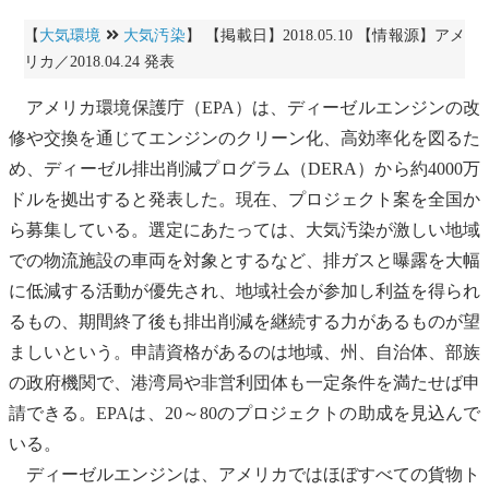
【
大気環境
大気汚染
】 【掲載日】2018.05.10 【情報源】アメ
リカ／2018.04.24 発表
アメリカ環境保護庁（
EPA
）は、ディーゼルエンジンの改
修や交換を通じてエンジンのクリーン化、高効率化を図るた
め、ディーゼル排出削減プログラム（DERA）から約4000万
ドルを拠出すると発表した。現在、プロジェクト案を全国か
ら募集している。選定にあたっては、
大気汚染
が激しい地域
での物流施設の車両を対象とするなど、排ガスと曝露を大幅
に低減する活動が優先され、地域社会が参加し利益を得られ
るもの、期間終了後も排出削減を継続する力があるものが望
ましいという。申請資格があるのは地域、州、自治体、部族
の政府機関で、
港湾
局や非営利団体も一定条件を満たせば申
請できる。
EPA
は、20～80のプロジェクトの助成を見込んで
いる。
ディーゼルエンジンは、アメリカではほぼすべての貨物ト