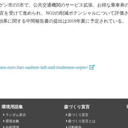
ゲン市の5市で、公共交通機関のサービス拡張、お得な乗車券
言を受けて進められ、NO2の削減ポテンシャルについて評価
果に関する中間報告書の提出は2019年夏に予定されている
onen-euro-fuer-saubere-luft-und-modernen-oepnv/
環境用語集
森づくり宣言
ランダム表示
森づくり宣言
環境全般
森づくり宣言とは
自然環境
活動報告