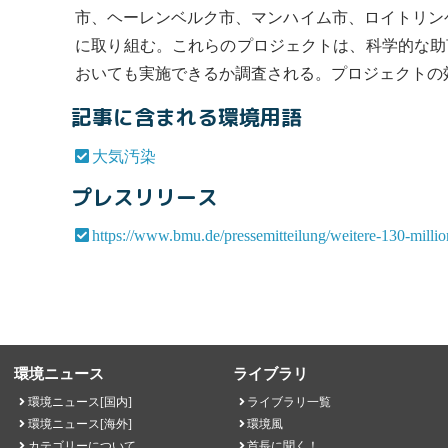
市、ヘーレンベルク市、マンハイム市、ロイトリン
に取り組む。これらのプロジェクトは、科学的な助
おいても実施できるか調査される。プロジェクトの効
記事に含まれる環境用語
大気汚染
プレスリリース
https://www.bmu.de/pressemitteilung/weitere-130-milli
環境ニュース
ライブラリ
環境ニュース[国内]
ライブラリ一覧
環境ニュース[海外]
環境風
カテゴリーについて
首長に聞く！