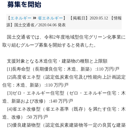
募集を開始
【
エネルギー
省エネルギー
】 【掲載日】2020.05.12 【情報
源】国土交通省／2020.04.06 発表
国土交通省では、令和2年度地域型住宅グリーン化事業に
取り組むグループ募集を開始すると発表した。
支援対象となる木造住宅・建築物の種類と上限額
[1]長寿命型（長期優良住宅：木造、新築） :110 万円/戸
[2]高度省エネ型（認定低炭素住宅及び性能向上計画認定
住宅：木造、新築） :110 万円/戸
[3]ゼロ・エネルギー住宅型（ゼロ・エネルギー住宅：木
造、新築および改修） :140 万円/戸
[4]省エネ改修型（省エネ基準（既存）を満たす住宅：木
造、改修） :50 万円/戸
[5]優良建築物型（認定低炭素建築物等一定の良質な建築