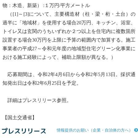
物：木造、新築） :１万円/平方メートル
（[1]～[3]について、主要構造材（柱・梁・桁・土台）の
過半に「地域材」を使用する場合20万円、キッチン、浴室、
トイレ又は玄関のうちいずれか２つ以上を住宅内に複数箇所
設置する場合30万円を上限に予算の範囲内で加算する。施工
事業者の平成27～令和元年度の地域型住宅グリーン化事業に
おける施工経験によって、補助上限額が異なる。）
応募期間は、令和2年4月6日から令和2年5月13日。採択通
知発出日は令和2年6月25日を予定。
詳細はプレスリリース参照。
【国土交通省】
プレスリリース
情報提供のお願い（企業・自治体の方へ）