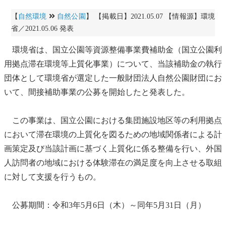
【
自然環境
自然公園
】 【掲載日】2021.05.07 【情報源】環境
省／2021.05.06 発表
環境省は、
国立公園
等資源整備事業費補助金（
国立公園
利
用拠点滞在環境等上質化事業）について、当該補助金の執行
団体として環境省が選定した一般財団法人
自然公園
財団にお
いて、間接補助事業の公募を開始したと発表した。
この事業は、
国立公園
における
集団施設地区
等の利用拠点
において滞在環境の上質化を図るための地域関係者による計
画策定及び当該計画に基づく上質化に係る整備を行い、外国
人訪問者の地域における体験滞在の満足度を向上させる取組
に対して支援を行うもの。
公募期間：令和3年5月6日（木）～同年5月31日（月）