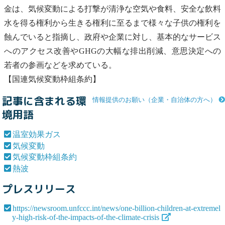
金は、
気候変動
による打撃が清浄な空気や食料、安全な飲料
水を得る権利から生きる権利に至るまで様々な子供の権利を
蝕んでいると指摘し、政府や企業に対し、基本的なサービス
へのアクセス改善やGHGの大幅な排出削減、意思決定への
若者の参画などを求めている。
【国連
気候変動
枠組条約】
記事に含まれる環
情報提供のお願い（企業・自治体の方へ）
境用語
温室効果ガス
気候変動
気候変動枠組条約
熱波
プレスリリース
https://newsroom.unfccc.int/news/one-billion-children-at-extremel
y-high-risk-of-the-impacts-of-the-climate-crisis