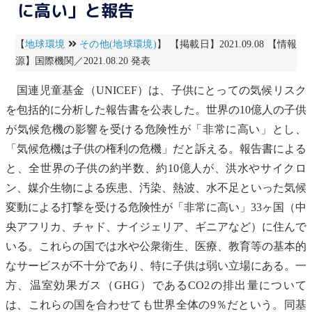
に高い」と報告
【
地球環境
その他(地球環境)
】 【掲載日】2021.09.08 【情報
源】国際機関／2021.08.20 発表
国連児童基金（UNICEF）は、子供にとっての気候リスク
を包括的に分析した報告書を公表した。世界の10億人の子供
が気候危機の影響を受ける危険性が「非常に高い」とし、
「気候危機は子供の権利の危機」だと訴える。報告書による
と、全世界の子供の約半数、約10億人が、洪水やサイクロ
ン、媒介生物による疾患、汚染、
熱波
、水不足といった
気候
変動
による打撃を受ける危険性が「非常に高い」33ヶ国（中
央アフリカ、チャド、ナイジェリア、ギニアなど）に住んで
いる。これらの国では水や公衆衛生、医療、教育等の基本的
なサービスが不十分であり、特に子供は弱い立場にある。一
方、
温室効果ガス
（GHG）であるCO2の排出量について
は、これらの国を合わせても世界全体の9％だという。同基