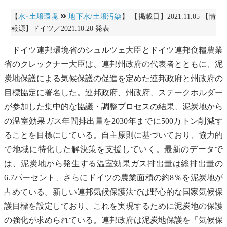
【
水･土壌環境
地下水/土壌汚染
】 【掲載日】2021.11.05 【情
報源】ドイツ／2021.10.20 発表
ドイツ連邦環境省のシュルツェ大臣とドイツ連邦食糧農業
省のクレックナー大臣は、連邦州政府の代表者とともに、泥
炭地保護による気候保護の促進を定めた連邦政府と州政府の
目標協定に署名した。連邦政府、州政府、ステークホルダー
が参加した集中的な協議・調整プロセスの結果、泥炭地から
の
温室効果ガス
年間排出量を2030年までに500万トン削減す
ることを目標にしている。自主原則に基づいており、協力的
で地域に特化した解決策を支援していく。最新のデータで
は、泥炭地から発生する
温室効果ガス
排出量は総排出量の
6.7パーセント、さらにドイツの農業面積の約8％を泥炭地が
占めている。新しい連邦気候保護法では野心的な国家気候保
護目標を設定しており、これを実現するために泥炭地の保護
の強化が求められている。連邦政府は泥炭地保護を「気候保