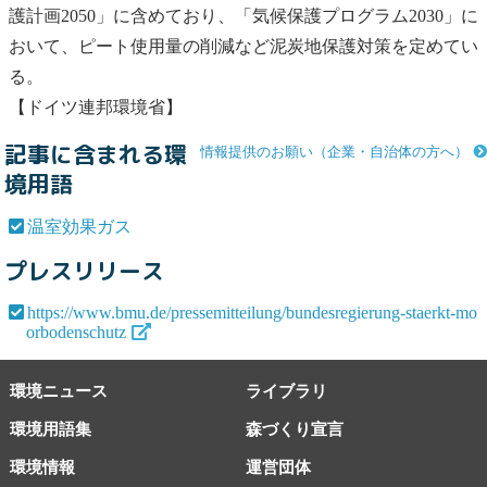
護計画2050」に含めており、「気候保護プログラム2030」に
おいて、ピート使用量の削減など泥炭地保護対策を定めてい
る。
【ドイツ連邦環境省】
記事に含まれる環
情報提供のお願い（企業・自治体の方へ）
境用語
温室効果ガス
プレスリリース
https://www.bmu.de/pressemitteilung/bundesregierung-staerkt-mo
orbodenschutz
環境ニュース
ライブラリ
環境用語集
森づくり宣言
環境情報
運営団体