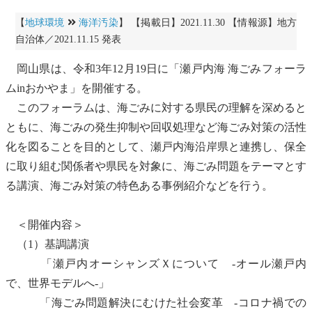
【
地球環境
海洋汚染
】 【掲載日】2021.11.30 【情報源】地方
自治体／2021.11.15 発表
岡山県は、令和3年12月19日に「瀬戸
内海
海ごみフォーラ
ムinおかやま」を開催する。
このフォーラムは、海ごみに対する県民の理解を深めると
ともに、海ごみの発生抑制や回収処理など海ごみ対策の活性
化を図ることを目的として、瀬戸
内海
沿岸県と連携し、保全
に取り組む関係者や県民を対象に、海ごみ問題をテーマとす
る講演、海ごみ対策の特色ある事例紹介などを行う。
＜開催内容＞
（1）基調講演
「瀬戸内オーシャンズＸについて -オール瀬戸内
で、世界モデルへ-」
「海ごみ問題解決にむけた社会変革 -コロナ禍での