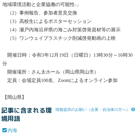
地域環境活動と企業協働の可能性-」
（2）事例報告、参加者意見交換
（3）高校生によるポスターセッション
（4）瀬戸
内海
沿岸県の海ごみ対策啓発資材等の展示
（5）ワンウェイプラスチック削減啓発動画の上映
開催日時：令和3年12月19日（日曜日）13時30分～16時30
分
開催場所：さん太ホール（岡山県岡山市）
定員：会場定員100名、Zoomによるオンライン参加
【岡山県】
記事に含まれる環
情報提供のお願い（企業・自治体の方へ）
境用語
内海