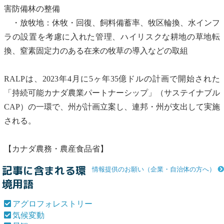
害防備林の整備
・放牧地：休牧・回復、飼料備蓄率、牧区輪換、水インフ
ラの設置を考慮に入れた管理、ハイリスクな耕地の草地転
換、
窒素
固定力のある在来の牧草の導入などの取組
RALPは、2023年4月に5ヶ年35億ドルの計画で開始された
「持続可能カナダ農業パートナーシップ」（サステイナブル
CAP）の一環で、州が計画立案し、連邦・州が支出して実施
される。
【カナダ農務・農産食品省】
記事に含まれる環
情報提供のお願い（企業・自治体の方へ）
境用語
アグロフォレストリー
気候変動