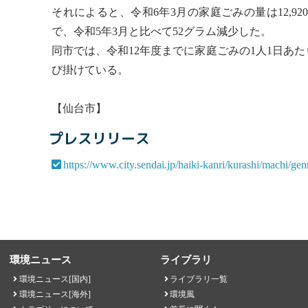
それによると、令和6年3月の家庭ごみの量は12,92
で、令和5年3月と比べて52グラム減少した。
同市では、令和12年度までに家庭ごみの1人1日あ
び掛けている。
【仙台市】
プレスリリース
https://www.city.sendai.jp/haiki-kanri/kurashi/machi/ge
環境ニュース
ライブラリ
環境ニュース[国内]
ライブラリ一覧
環境ニュース[海外]
環境風