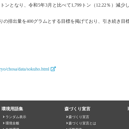
0トンとなり、令和5年3月と比べて1,799トン（12.22％）減
たりの排出量を400グラムとする目標を掲げており、引き続き
nryo/chosa/data/sokuho.html
環境用語集
森づくり宣言
ランダム表示
森づくり宣言
環境全般
森づくり宣言とは