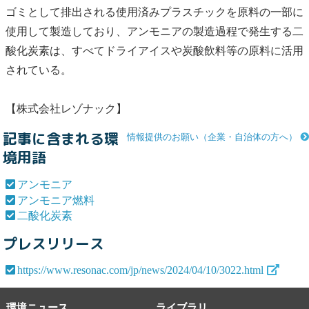
ゴミとして排出される使用済みプラスチックを原料の一部に
使用して製造しており、
アンモニア
の製造過程で発生する
二
酸化炭素
は、すべてドライアイスや炭酸飲料等の原料に活用
されている。
【株式会社レゾナック】
記事に含まれる環
情報提供のお願い（企業・自治体の方へ）
境用語
アンモニア
アンモニア燃料
二酸化炭素
プレスリリース
https://www.resonac.com/jp/news/2024/04/10/3022.html
環境ニュース
ライブラリ