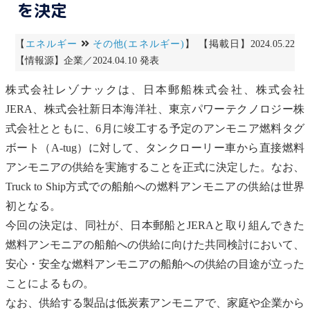
を決定
【
エネルギー
その他(エネルギー)
】 【掲載日】2024.05.22
【情報源】企業／2024.04.10 発表
株式会社レゾナックは、日本郵船株式会社、株式会社
JERA、株式会社新日本海洋社、東京パワーテクノロジー株
式会社とともに、6月に竣工する予定の
アンモニア
燃料タグ
ボート（A-tug）に対して、タンクローリー車から直接燃料
アンモニア
の供給を実施することを正式に決定した。なお、
Truck to Ship方式での船舶への燃料
アンモニア
の供給は世界
初となる。
今回の決定は、同社が、日本郵船とJERAと取り組んできた
燃料
アンモニア
の船舶への供給に向けた共同検討において、
安心・安全な燃料
アンモニア
の船舶への供給の目途が立った
ことによるもの。
なお、供給する製品は低炭素
アンモニア
で、家庭や企業から