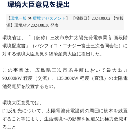
環境大臣意見を提出
【
環境一般
環境アセスメント
】 【掲載日】2024.09.02 【情報
源】環境省／2024.08.30 発表
環境省は、「（仮称）三次市糸井
太陽光発電
事業 計画段階
環境配慮書
」（パシフィコ・エナジー富士三次合同会社）に
対する環境大臣意見を経済産業大臣に提出した。
この事業は、広島県三次市糸井町において最大出力
90,000kW 程度（交流）、135,000kW 程度（直流）の
太陽電
池
発電所を設置するもの。
環境大臣意見では、
[1]反射光について、
太陽電池
発電設備の周囲に樹木を残置
すること等により、生活環境への影響を回避又は極力低減す
ること