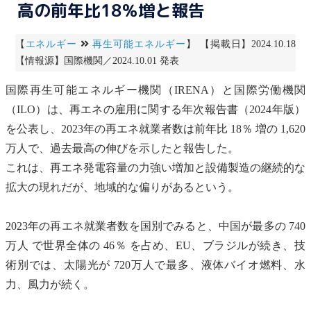
高の前年比18％増と報告
【
エネルギー
再生可能エネルギー
】 【掲載日】2024.10.18
【情報源】国際機関／2024.10.01 発表
国際再生可能エネルギー機関
（IRENA）と国際労働機関
（ILO）は、再エネの雇用に関する年次報告書（2024年版）
を公表し、2023年の再エネ就業者数は前年比 18％ 増の 1,620
万人で、過去最高の伸びを示したと報告した。
これは、再エネ発電容量の力強い増加と設備製造の継続的な
拡大の現れだが、地域的な偏りがあるという。
2023年の再エネ就業者数を国別でみると、中国が最多の 740
万人 で世界全体の 46％ を占め、EU、ブラジルが続き、技
術別では、太陽光が 720万人で最多、液体
バイオ燃料
、水
力、風力が続く。