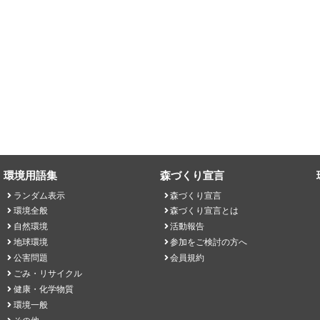
環境用語集
森づくり宣言
ランダム表示
森づくり宣言
環境全般
森づくり宣言とは
自然環境
活動報告
地球環境
参加をご検討の方へ
公害問題
会員規約
ごみ・リサイクル
健康・化学物質
環境一般