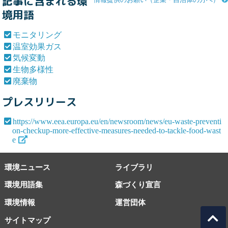
記事に含まれる環
境用語
モニタリング
温室効果ガス
気候変動
生物多様性
廃棄物
プレスリリース
https://www.eea.europa.eu/en/newsroom/news/eu-waste-preventi
on-checkup-more-effective-measures-needed-to-tackle-food-wast
e
環境ニュース
ライブラリ
環境用語集
森づくり宣言
環境情報
運営団体
サイトマップ