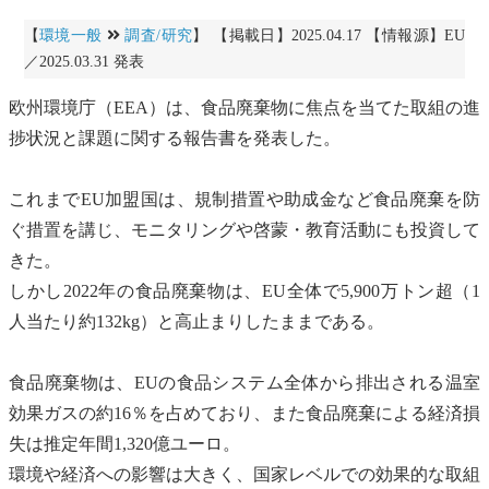
【
環境一般
調査/研究
】 【掲載日】2025.04.17 【情報源】EU
／2025.03.31 発表
欧州環境庁（EEA）は、食品
廃棄物
に焦点を当てた取組の進
捗状況と課題に関する報告書を発表した。
これまでEU加盟国は、規制措置や助成金など食品廃棄を防
ぐ措置を講じ、
モニタリング
や啓蒙・教育活動にも投資して
きた。
しかし2022年の食品
廃棄物
は、EU全体で5,900万トン超（1
人当たり約132kg）と高止まりしたままである。
食品
廃棄物
は、EUの食品システム全体から排出される
温室
効果ガス
の約16％を占めており、また食品廃棄による経済損
失は推定年間1,320億ユーロ。
環境や経済への影響は大きく、国家レベルでの効果的な取組