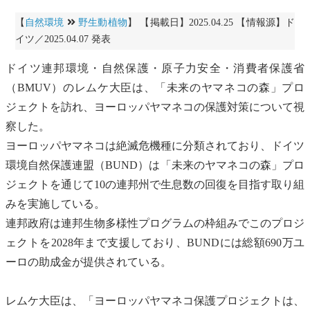
【
自然環境
野生動植物
】 【掲載日】2025.04.25 【情報源】ド
イツ／2025.04.07 発表
ドイツ連邦環境・
自然保護
・原子力安全・消費者保護省
（BMUV）のレムケ大臣は、「未来のヤマネコの森」プロ
ジェクトを訪れ、ヨーロッパヤマネコの保護対策について視
察した。
ヨーロッパヤマネコは絶滅危機種に分類されており、ドイツ
環境
自然保護
連盟（BUND）は「未来のヤマネコの森」プロ
ジェクトを通じて10の連邦州で生息数の回復を目指す取り組
みを実施している。
連邦政府は連邦
生物多様性
プログラムの枠組みでこのプロジ
ェクトを2028年まで支援しており、BUNDには総額690万ユ
ーロの助成金が提供されている。
レムケ大臣は、「ヨーロッパヤマネコ保護プロジェクトは、