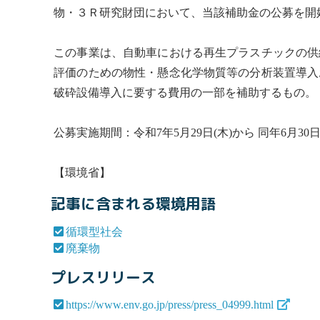
物
・３Ｒ研究財団において、当該補助金の公募を開
この事業は、自動車における再生プラスチックの供
評価のための物性・懸念化学物質等の分析装置導入
破砕設備導入に要する費用の一部を補助するもの。
公募実施期間：令和7年5月29日(木)から 同年6月30日
【環境省】
記事に含まれる環境用語
循環型社会
廃棄物
プレスリリース
https://www.env.go.jp/press/press_04999.html