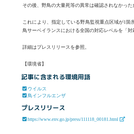
その後、野鳥の大量死等の異常は確認されなかったため
これにより、指定している野鳥監視重点区域が1箇所
鳥サーベイランスにおける全国の対応レベルを「対
詳細はプレスリリースを参照。
【環境省】
記事に含まれる環境用語
ウイルス
鳥インフルエンザ
プレスリリース
https://www.env.go.jp/press/111118_00181.html