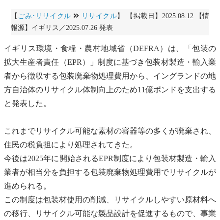
【
ごみ･リサイクル
リサイクル
】 【掲載日】2025.08.12 【情
報源】イギリス／2025.07.26 発表
イギリス環境・食糧・農村地域省（DEFRA）は、「包装の
拡大生産者責任
（EPR）」制度に基づき包装材製造・輸入業
者から徴収する包装
廃棄物
処理費用から、イングランドの地
方自治体の
リサイクル
体制向上のため11億ポンドを支出する
と発表した。
これまで
リサイクル
可能な素材の容器等の多くが廃棄され、
住民の税負担により処理されてきた。
今後は2025年に開始されるEPR制度により包装材製造・輸入
業者が相当分を負担する包装
廃棄物
処理費用で
リサイクル
が
進められる。
この制度は包装材使用の削減、
リサイクル
しやすい原材料へ
の移行、
リサイクル
可能な製品設計を促進するもので、事業