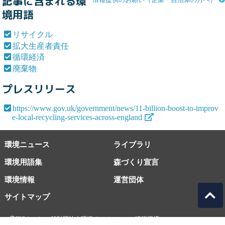
記事に含まれる環
境用語
リサイクル
拡大生産者責任
循環経済
廃棄物
プレスリリース
https://www.gov.uk/government/news/11-billion-boost-to-improv
e-local-recycling-services-across-england
環境ニュース
ライブラリ
環境用語集
森づくり宣言
環境情報
運営団体
サイトマップ
EICネット 一般財団法人環境イノベーション情報機構