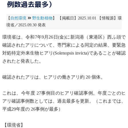
例数過去最多）
【
自然環境
野生動植物
】 【掲載日】2025.10.01 【情報源】環
境省／2025.09.30 発表
環境省は、令和7年9月26日(金)に新潟港（東港区）西ふ頭で
確認されたアリについて、専門家による
同定
の結果、
要緊急
対処特定外来生物
ヒアリ
(Solenopsis invicta)であることが確認
されたと発表した。
確認されたアリは、
ヒアリ
の働きアリ約 20 個体。
これは、今年度 27事例目の
ヒアリ
確認事例。年度ごとの
ヒ
アリ
確認事例数としては、過去最多を更新。（これまでは、
平成29年度の 26事例が最多）
【環境省】