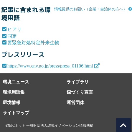
記事に含まれる環
情報提供のお願い（企業・自治体の方へ）
境用語
ヒアリ
同定
要緊急対処特定外来生物
プレスリリース
https://www.env.go.jp/press/press_01106.html
環境ニュース
ライブラリ
環境用語集
森づくり宣言
環境情報
運営団体
サイトマップ
EICネット 一般財団法人環境イノベーション情報機構