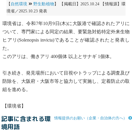
【
自然環境
野生動植物
】 【掲載日】2025.10.24 【情報源】環
境省／2025.10.23 発表
環境省は、令和7年10月9日(木)に大阪港で確認されたアリに
ついて、専門家による
同定
の結果、
要緊急対処特定外来生物
ヒアリ
(Solenopsis invicta)であることが確認されたと発表し
た。
このアリは、働きアリ 400個体 以上とサナギ 1個体。
引き続き、発見場所において目視やトラップによる調査及び
防除を、大阪府・大阪市等と協力して実施し、定着防止の取
組を進める。
【環境省】
記事に含まれる環
情報提供のお願い（企業・自治体の方へ）
境用語