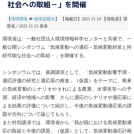
社会への取組－」を開催
【
地球環境
地球温暖化
】 【掲載日】2025.11.14 【情報源】環
境省／2025.11.13 発表
環境省は、一般社団法人環境情報科学センターと共催で、一
般公開シンポジウム「
気候変動
への適応－
気候変動
対策と持
続可能な社会への取組－」を開催する。
シンポジウムでは、基調講演として、「
気候変動
影響予測・
適応評価の研究と適応策の推進」（仮題）をテーマに、将来
の
気候変動
のシナリオやそれによる農業、水環境等への予
測、経済や地域への影響、さらに適応のシナリオや適応策に
よる効果の評価について紹介し、今後の
気候変動
適応策の課
題や方向について論じてもらう。
また特別講演では、環境省から「我が国における
気候変動
適
応の取組と今後の課題」（仮題）として、
気候変動
適応計画