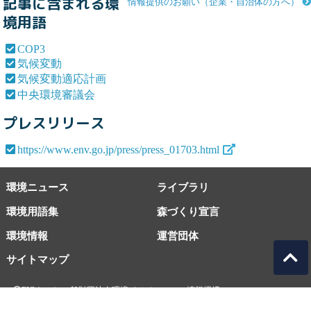
記事に含まれる環
情報提供のお願い（企業・自治体の方へ）
境用語
COP3
気候変動
気候変動適応計画
中央環境審議会
プレスリリース
https://www.env.go.jp/press/press_01703.html
環境ニュース
ライブラリ
環境用語集
森づくり宣言
環境情報
運営団体
サイトマップ
EICネット 一般財団法人環境イノベーション情報機構