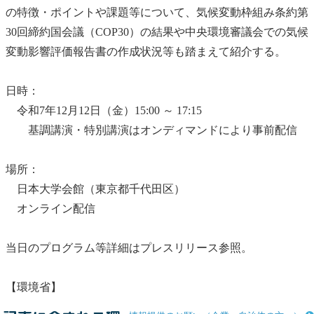
の特徴・ポイントや課題等について、
気候変動
枠組み条約第
30回締約国会議（
COP3
0）の結果や
中央環境審議会
での
気候
変動
影響評価報告書の作成状況等も踏まえて紹介する。
日時：
令和7年12月12日（金）15:00 ～ 17:15
基調講演・特別講演はオンディマンドにより事前配信
場所：
日本大学会館（東京都千代田区）
オンライン配信
当日のプログラム等詳細はプレスリリース参照。
【環境省】