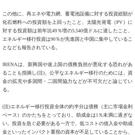
この他に、再エネや電力網、
蓄電池
設備に対する投資総額が
化石燃料
への投資額を上回ったこと、
太陽光発電
（PV）に
対する投資額は前年比49％増の5,540億ドルに達したこと、
エネルギー移行投資は90％が先進国と中国に集中しているこ
となども報告されている。
IRENAは、新興国や
途上国
の債務負担が悪化する恐れがあ
ることも指摘し(注)、公平なエネルギー移行のためには、資
金の拡充や多国間・二国間協力などが不可欠だと論じてい
る。
(注)エネルギー移行投資全体の約半分は債務（主に市場金利
ベース）のかたちをとっており、助成金は1％未満に過ぎな
い。投資を急ぐ必要がある一方で、低コストの借入金や助成
金といった
インパクト
重視の資本が不足していることから、