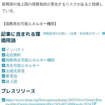
新興国や
途上国
の債務負担が悪化するリスクがあると指摘し
ている。
【
国際
再生可能エネルギー
機関
】
記事に含まれる環
情報提供のお願い（企業・自治体の方へ）
境用語
インパクト
化石燃料
国際再生可能エネルギー機関
再生可能エネルギー
太陽光発電
蓄電池
途上国
プレスリリース
https://www.irena.org/News/pressreleases/2025/Nov/Global-Ren
ewable-Energy-Investment-Hit-USD-807-Billion-in-2024