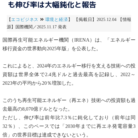
も伸び率は大幅鈍化と報告
【
エコビジネス
環境と経済
】 【掲載日】2025.12.04 【情報
源】国際機関／2025.11.17 発表
国際
再生可能エネルギー
機関
（IRENA）は、「エネルギー
移行資金の世界動向2025年版」を公表した。
これによると、2024年のエネルギー移行を支える技術への投
資額は世界全体で2.4兆ドルと過去最高を記録し、2022～
2023年の平均から20％増加した。
このうち
再生可能エネルギー
（再エネ）技術への投資額も過
去最高の8,070億ドルとなった。
ただし、伸び率は前年比7.3％に鈍化しており（前年は同
32％）、このペースでは「2030年までに再エネ発電容量3
倍」の世界目標は達成できないという。