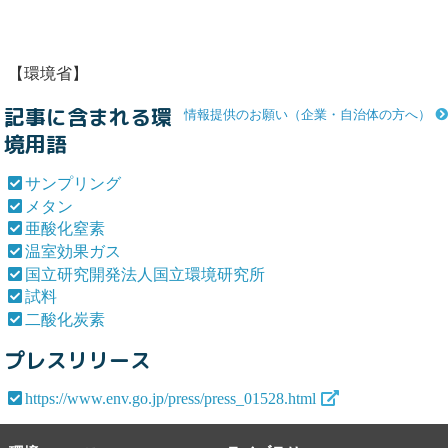
【環境省】
記事に含まれる環
情報提供のお願い（企業・自治体の方へ）
境用語
サンプリング
メタン
亜酸化窒素
温室効果ガス
国立研究開発法人国立環境研究所
試料
二酸化炭素
プレスリリース
https://www.env.go.jp/press/press_01528.html