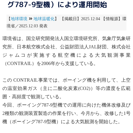
グ787-9型機）により運用開始
【
地球環境
地球温暖化
】 【掲載日】2025.12.04 【情報源】環
境省／2025.12.03 発表
環境省は、
国立研究開発法人国立環境研究所
、気象庁気象研
究所、日本航空株式会社、公益財団法人JAL財団、株式会社
ジャムコが実施する航空機による大気観測事業
（CONTRAIL）を2006年から支援している。
この CONTRAIL事業では、ボーイング機を利用して、上空
の
温室効果ガス
（主に
二酸化炭素
(CO2)）等の濃度を広範
囲・高頻度で観測している。
今回、ボーイング787-9型機での運用に向けた機体改修及び
2種類の観測装置製造の作業を行い、今月から、改修した1号
機（ボーイング787-9型機）による大気観測を開始した。