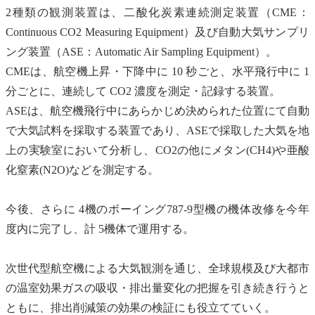
2種類の観測装置は、
二酸化炭素
連続測定装置（CME：
Continuous CO2 Measuring Equipment）及び自動大気
サンプリ
ング
装置（ASE：Automatic Air Sampling Equipment）。
CMEは、航空機上昇・下降中に 10 秒ごと、水平飛行中に 1
分ごとに、連続して CO2 濃度を測定・記録する装置。
ASEは、航空機飛行中にあらかじめ決められた位置にて自動
で大気
試料
を採取する装置であり、ASEで採取した大気を地
上の実験室において分析し、CO2の他に
メタン
(CH4)や
亜酸
化窒素
(N2O)などを測定する。
今後、さらに 4機のボーイング787-9型機の機体改修を今年
度内に完了し、計 5機体で運用する。
次世代型航空機による大気観測を通じ、全球規模及び大都市
の
温室効果ガス
の吸収・排出量変化の把握を引き続き行うと
ともに、排出削減策の効果の検証にも役立てていく。