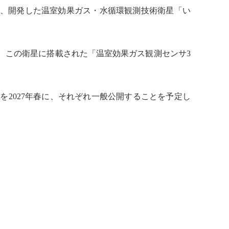
に、開発した
温室効果ガス
・
水循環
観測技術衛星「い
て、この衛星に搭載された「
温室効果ガス
観測センサ3
を2027年春に、それぞれ一般公開することを予定し