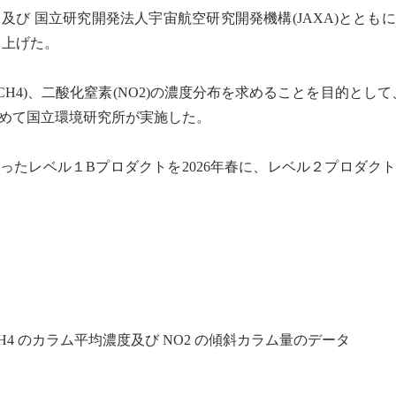
ES) 及び 国立研究開発法人宇宙航空研究開発機構(JAXA)ととも
打ち上げた。
CH4)、
二酸化窒素
(NO2)の濃度分布を求めることを目的とし
初めて国立
環境研
究所が実施した。
たレベル１Bプロダクトを2026年春に、レベル２プロダクト
H4 のカラム平均濃度及び NO2 の傾斜カラム量のデータ