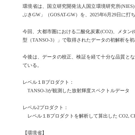
環境省は、国立研究開発法人国立
環境研
究所(NI
ぶきGW」（GOSAT-GW）を、2025年6月29日に
今回、大都市圏における
二酸化炭素
(CO2)、
メタン
(
型（TANSO-3）」で取得されたデータの初解析を
今後は、データの校正、検証を経て十分な品質となっ
ている。
レベル１Bプロダクト：
TANSO-3が観測した放射輝度スペクトルデータ
レベル2プロダクト：
レペル１Bプロダクトを解析して算出した CO2, C
【環境省】