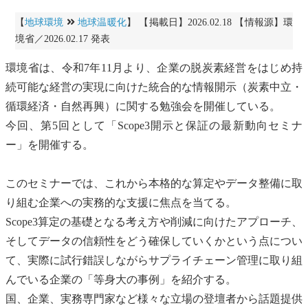
【
地球環境
地球温暖化
】 【掲載日】2026.02.18 【情報源】環
境省／2026.02.17 発表
環境省は、令和7年11月より、企業の脱炭素経営をはじめ持
続可能な経営の実現に向けた統合的な情報開示（
炭素中立
・
循環経済
・自然再興）に関する勉強会を開催している。
今回、第5回として「Scope3開示と保証の最新動向セミナ
ー」を開催する。
このセミナーでは、これから本格的な算定やデータ整備に取
り組む企業への実務的な支援に焦点を当てる。
Scope3算定の基礎となる考え方や削減に向けたアプローチ、
そしてデータの信頼性をどう確保していくかという点につい
て、実際に試行錯誤しながらサプライチェーン管理に取り組
んでいる企業の「等身大の事例」を紹介する。
国、企業、実務専門家など様々な立場の登壇者から話題提供