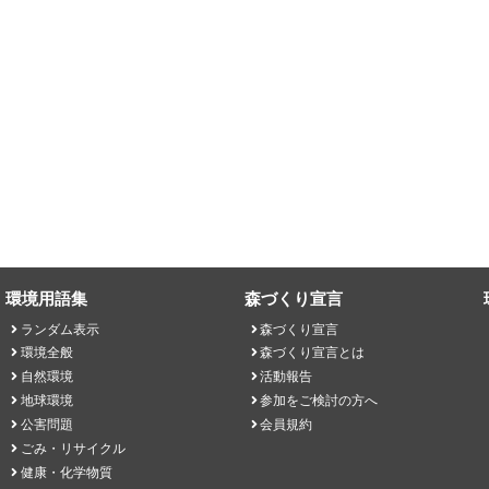
環境用語集
森づくり宣言
ランダム表示
森づくり宣言
環境全般
森づくり宣言とは
自然環境
活動報告
地球環境
参加をご検討の方へ
公害問題
会員規約
ごみ・リサイクル
健康・化学物質