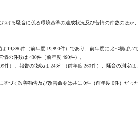
における
騒音
に係る
環境基準
の達成状況及び苦情の件数のほか
19,886件（前年度 19,890件）であり、前年度に比べ横ばいで
の件数は 430件（前年度 490件）。
009件）、報告の徴収は 243件（前年度 260件）、
騒音
の測定は 
、同法に基づく改善勧告及び改善命令は共に 0件（前年度 0件）だっ