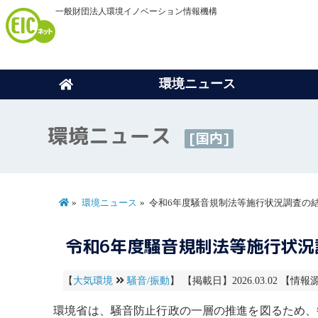
一般財団法人環境イノベーション情報機構
環境ニュース
環境ニュース
[国内]
環境ニュース
令和6年度騒音規制法等施行状況調査の
令和6年度騒音規制法等施行状況
【
大気環境
騒音/振動
】 【掲載日】2026.03.02 【情報源
環境省は、
騒音
防止行政の一層の推進を図るため、