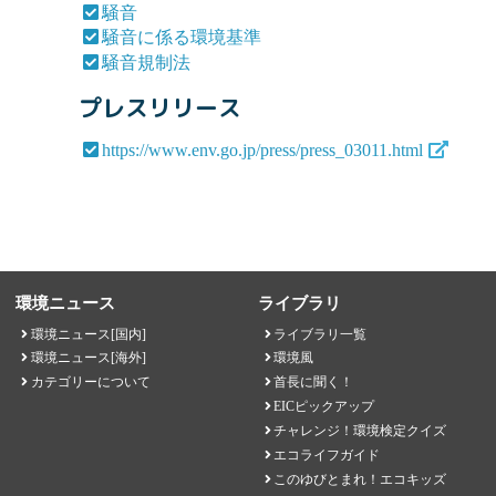
騒音
騒音に係る環境基準
騒音規制法
プレスリリース
https://www.env.go.jp/press/press_03011.html
環境ニュース
ライブラリ
環境ニュース[国内]
ライブラリ一覧
環境ニュース[海外]
環境風
カテゴリーについて
首長に聞く！
EICピックアップ
チャレンジ！環境検定クイズ
エコライフガイド
このゆびとまれ！エコキッズ