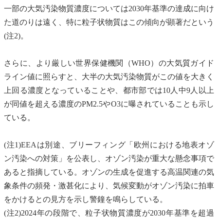
一部の
大気汚染物質
濃度については2030年基準の達成に向け
た道のりは遠く、特に粒子状物質はこの傾向が顕著だという
(注2)。
さらに、より厳しい世界保健機関（WHO）の大気質ガイド
ライン値に照らすと、大半の
大気汚染物質
がこの値を大きく
上回る濃度となっていることや、都市部では10人中9人以上
が同値を超える濃度の
PM2.5
やO3に曝されていることも示し
ている。
(注1)EEAは別途、ブリーフィング「欧州における地表
オゾ
ン
汚染への対策」を公表し、
オゾン
汚染が重大な懸念事項で
あると指摘している。
オゾン
の生成を促進する高温関連の気
象条件の頻発・激甚化により、
気候変動
が
オゾン
汚染に拍車
をかけるとの見方を示し警鐘を鳴らしている。
(注2)2024年の段階で、粒子状物質濃度が2030年基準を超過