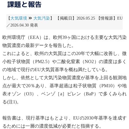
課題と報告
【
大気環境
大気汚染
】 【掲載日】2026.05.25 【情報源】EU
／2026.04.30 発表
欧州環境庁（EEA）は、欧州39ヶ国における主要な
大気汚染
物質
濃度の最新データを報告した。
これによると、欧州の大気質はこの20年で大幅に改善し、微
小粒子状物質（
PM2.5
）や
二酸化窒素
（NO2）の濃度は多く
の地域で現行のEU大気質基準を概ね満たしている。
しかし、依然として
大気汚染物質
濃度が基準を上回る観測地
点が最大で20％あり、基準超過は粒子状物質（
PM10
）や地
表
オゾン
（O3）、
ベンゾ［a］ピレン
（BaP）で多くみられ
る(注1)。
報告書は、現行基準はもとより、EUの2030年基準を達成す
るためには一層の濃度低減が必要だと指摘する。