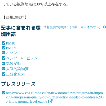
している観測地点は30％以上存在する。
【欧州環境庁】
記事に含まれる環
情報提供のお願い（企業・自治体の方へ）
境用語
PM10
PM2.5
オゾン
ベンゾ［a］ピレン
気候変動
大気汚染物質
二酸化窒素
プレスリリース
https://www.eea.europa.eu/en/newsroom/news/progress-in-impro
ving-europes-air-quality-but-further-action-needed-to-address-203
0-limits-ground-level-ozone