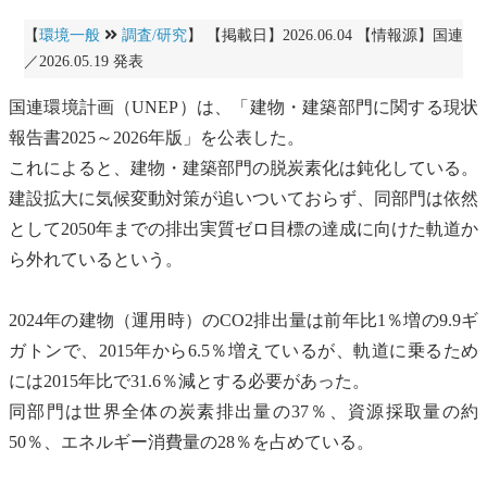
【
環境一般
調査/研究
】 【掲載日】2026.06.04 【情報源】国連
／2026.05.19 発表
国連環境計画
（
UNEP
）は、「建物・建築部門に関する現状
報告書2025～2026年版」を公表した。
これによると、建物・建築部門の脱炭素化は鈍化している。
建設拡大に
気候変動
対策が追いついておらず、同部門は依然
として2050年までの排出実質ゼロ目標の達成に向けた軌道か
ら外れているという。
2024年の建物（運用時）のCO2排出量は前年比1％増の9.9ギ
ガトンで、2015年から6.5％増えているが、軌道に乗るため
には2015年比で31.6％減とする必要があった。
同部門は世界全体の炭素排出量の37％、資源採取量の約
50％、エネルギー消費量の28％を占めている。