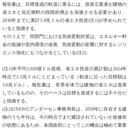
報告書は、目標達成の軌道に乗るには、政策立案者が建物の
省エネと
化石燃料
の段階的廃止を加速させる必要があり、
2030年までに累計5.9兆ドルの省エネ投資(注1)が求められて
いると指摘する。
そのうえで、同部門における
気候変動
対策は、エネルギー料
金の低減や室内環境の改善、
気候変動
の影響に対する
レジリ
エンス
強化にもつながるとしている(注2)。
(注1)年平均5,920億ドル規模。省エネ投資の累計額は2024年
時点で2.3兆ドルにとどまっている（軌道に沿った目標額は
3.6兆ドル）。報告書は、世界全体では建物の省エネは進展
しているものの、そのペースは目標を達成するには不十分だ
と指摘する。
(注2)
UNEP
のアンダーセン事務局長は、2050年に存在する建
物のうち半分は、今の時点でまだ建設されていないか改修前
の状態にあるため、各国政府にとってこの機会は極めて重要