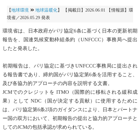
【
地球環境
地球温暖化
】 【掲載日】2026.06.01 【情報源】環
境省／2026.05.29 発表
環境省は、日本政府が
パリ協定
6条に基づく日本の更新初期
報告を、
国連気候変動枠組条約
（UNFCCC）事務局へ提出
したと発表した。
初期報告は、
パリ協定
に基づきUNFCCC事務局に提出され
る報告書であり、締約国が
パリ協定
第6条を活用すること、
及び各協力的アプローチの内容を説明する文書。
JCMでのクレジットを ITMO（国際的に移転される緩和成
果）として NDC（国が決定する貢献）に使用するために
は、
パリ協定
第6条2項のガイダンスにより、日本とパートナ
ー国の双方において、初期報告の提出と協力的アプローチと
してのJCMの包括承認が求められている。