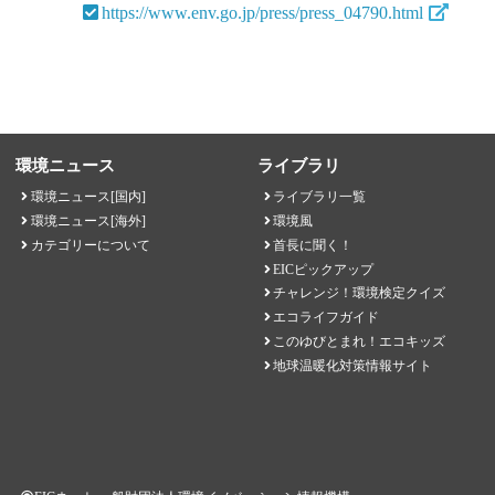
https://www.env.go.jp/press/press_04790.html
環境ニュース
ライブラリ
環境ニュース[国内]
ライブラリ一覧
環境ニュース[海外]
環境風
カテゴリーについて
首長に聞く！
EICピックアップ
チャレンジ！環境検定クイズ
エコライフガイド
このゆびとまれ！エコキッズ
地球温暖化対策情報サイト