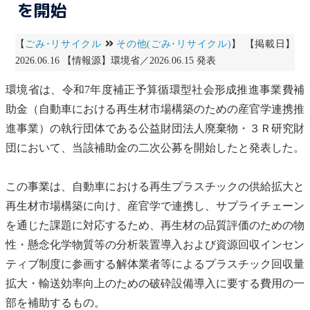
を開始
【
ごみ･リサイクル
その他(ごみ･リサイクル)
】 【掲載日】
2026.06.16 【情報源】環境省／2026.06.15 発表
環境省は、令和7年度補正予算
循環型社会
形成推進事業費補
助金（自動車における再生材市場構築のための産官学連携推
進事業）の執行団体である公益財団法人
廃棄物
・３Ｒ研究財
団において、当該補助金の二次公募を開始したと発表した。
この事業は、自動車における再生プラスチックの供給拡大と
再生材市場構築に向け、産官学で連携し、サプライチェーン
を通じた課題に対応するため、再生材の品質評価のための物
性・懸念化学物質等の分析装置導入および資源回収インセン
ティブ制度に参画する解体業者等によるプラスチック回収量
拡大・輸送効率向上のための破砕設備導入に要する費用の一
部を補助するもの。