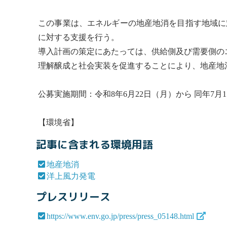
この事業は、エネルギーの
地産地消
を目指す地域に
に対する支援を行う。
導入計画の策定にあたっては、供給側及び需要側の
理解醸成と社会実装を促進することにより、
地産地
公募実施期間：令和8年6月22日（月）から 同年7月
【環境省】
記事に含まれる環境用語
地産地消
洋上風力発電
プレスリリース
https://www.env.go.jp/press/press_05148.html