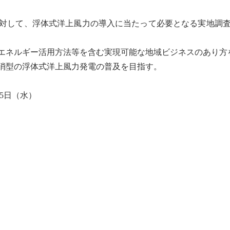
対して、浮体式洋上風力の導入に当たって必要となる実地調
エネルギー活用方法等を含む実現可能な地域ビジネスのあり方
消
型の浮体式
洋上風力発電
の普及を目指す。
15日（水）