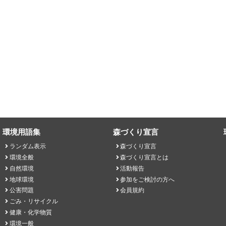
環境用語集
森づくり宣言
ランダム表示
森づくり宣言
環境全般
森づくり宣言とは
自然環境
活動報告
地球環境
参加をご検討の方へ
公害問題
会員規約
ごみ・リサイクル
健康・化学物質
環境一般