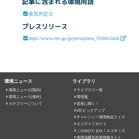
記事に含まれる環境用語
臭気判定士
プレスリリース
https://www.env.go.jp/press/press_05066.html
環境ニュース
ライブラリ
環境ニュース[国内]
ライブラリ一覧
環境ニュース[海外]
環境風
カテゴリーについて
首長に聞く！
EICピックアップ
チャレンジ！環境検定クイズ
エコライフガイド
このゆびとまれ！エコキッズ
地球温暖化対策情報サイト