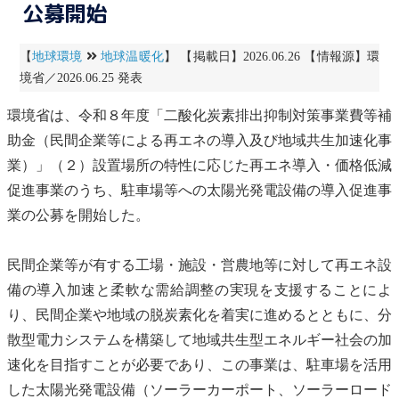
公募開始
【
地球環境
地球温暖化
】 【掲載日】2026.06.26 【情報源】環
境省／2026.06.25 発表
環境省は、令和８年度「
二酸化炭素
排出抑制対策事業費等補
助金（民間企業等による再エネの導入及び地域
共生
加速化事
業）」（２）設置場所の特性に応じた再エネ導入・価格低減
促進事業のうち、駐車場等への
太陽光発電
設備の導入促進事
業の公募を開始した。
民間企業等が有する工場・施設・営農地等に対して再エネ設
備の導入加速と柔軟な需給調整の実現を支援することによ
り、民間企業や地域の脱炭素化を着実に進めるとともに、分
散型電力システムを構築して地域
共生
型エネルギー社会の加
速化を目指すことが必要であり、この事業は、駐車場を活用
した
太陽光発電
設備（ソーラーカーポート、ソーラーロード