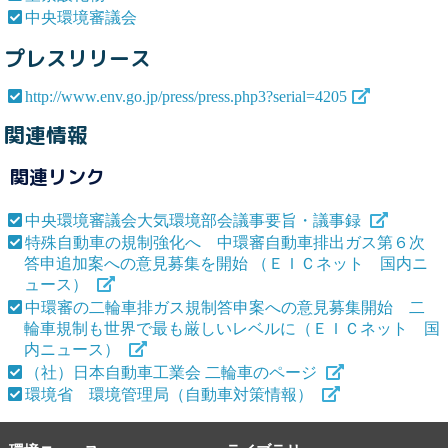
中央環境審議会
プレスリリース
http://www.env.go.jp/press/press.php3?serial=4205
関連情報
関連リンク
中央環境審議会大気環境部会議事要旨・議事録
特殊自動車の規制強化へ 中環審自動車排出ガス第６次
答申追加案への意見募集を開始 （ＥＩＣネット 国内ニ
ュース）
中環審の二輪車排ガス規制答申案への意見募集開始 二
輪車規制も世界で最も厳しいレベルに（ＥＩＣネット 国
内ニュース）
（社）日本自動車工業会 二輪車のページ
環境省 環境管理局（自動車対策情報）