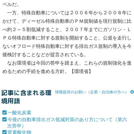
ベルだ。
一方、特殊自動車については２００６年から２００８年に
かけて、ディーゼル特殊自動車のＰＭ規制値を現行規制に比
べ約２～５割低減すること、２００７年までにガソリン・Ｌ
ＰＧ特殊自動車に対する規制を開始すること、公道を走行し
ないオフロード特殊自動車に対する排出ガス規制の導入を今
後検討することなどが提言されている。
なお環境省は今回の答申を踏まえ、これらの規制強化を進
めるための手続を進める方針。【環境省】
記事に含まれる環
情報提供のお願い（企業・自治体の方へ）
境用語
一酸化炭素
今後の自動車排出ガス低減対策のあり方について（第六
次答申）
窒素酸化物