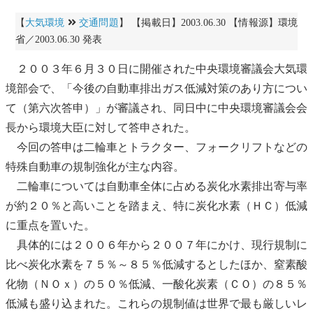
【
大気環境
交通問題
】 【掲載日】2003.06.30 【情報源】環境
省／2003.06.30 発表
２００３年６月３０日に開催された
中央環境審議会
大気環
境部会で、「
今後の自動車排出ガス低減対策のあり方につい
て（第六次答申）
」が審議され、同日中に
中央環境審議会
会
長から環境大臣に対して答申された。
今回の答申は二輪車とトラクター、フォークリフトなどの
特殊自動車の規制強化が主な内容。
二輪車については自動車全体に占める炭化水素排出寄与率
が約２０％と高いことを踏まえ、特に炭化水素（ＨＣ）低減
に重点を置いた。
具体的には２００６年から２００７年にかけ、現行規制に
比べ炭化水素を７５％～８５％低減するとしたほか、
窒素酸
化物
（ＮＯｘ）の５０％低減、
一酸化炭素
（ＣＯ）の８５％
低減も盛り込まれた。これらの規制値は世界で最も厳しいレ