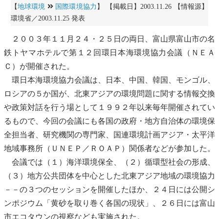
【
地球環境
国際環境協力
】 【掲載日】2003.11.26 【情報源】
環境省／2003.11.25 発表
２００３年１１月２４・２５日の両日、富山県富山市の名
鉄トヤマホテルで第１２回環日本海
環境協力
会議（ＮＥＡ
Ｃ）が開催された。
環日本海
環境協力
会議は、日本、中国、韓国、モンゴル、
ロシアの５か国が、北東アジアの環境問題に関する情報交換
や政策対話を行う場として１９９２年以来毎年開催されてい
るもので、今回の会議にも各国の政府・地方自治体の環境保
全担当者、研究機関の専門家、
国連環境計画
アジア・太平洋
地域事務所（ＵＮＥＰ／ＲＯＡＰ）関係者などが参加した。
会議では（１）海洋環境保全、（２）
循環型社会
の形成、
（３）地方公共団体を中心とした北東アジア地域の
環境協力
－－の３つのセッションを開催したほか、２４日には公開シ
ンポジウム「
黄砂
を取り巻く各国の現状」、２６日には富山
市エコタウンの視察なども実施された。