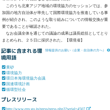
このうち北東アジア地域の
環境協力
のセッションでは、参
加国の地方自治体が率先して国際
環境協力
を推進している事
例が紹介され、このような取り組みについての情報交換が重
要であることが確認された。
なお会議全体を通じての議論の成果は議長総括としてとり
まとめられ、２５日に採択された。【環境省】
記事に含まれる環
情報提供のお願い（企業・自治体の方へ）
境用語
黄砂
環境協力
環日本海環境協力会議
国連環境計画
循環型社会
プレスリリース
http://www.env.go.jp/press/press.php3?serial=4507