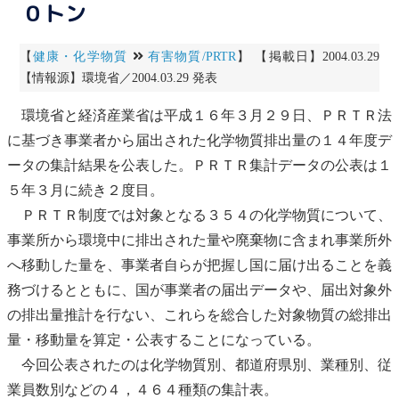
０トン
【
健康・化学物質
有害物質/PRTR
】 【掲載日】2004.03.29
【情報源】環境省／2004.03.29 発表
環境省と経済産業省は平成１６年３月２９日、ＰＲＴＲ法
に基づき事業者から届出された化学物質排出量の１４年度デ
ータの集計結果を公表した。ＰＲＴＲ集計データの公表は１
５年３月に続き２度目。
ＰＲＴＲ制度では対象となる３５４の化学物質について、
事業所から環境中に排出された量や
廃棄物
に含まれ事業所外
へ移動した量を、事業者自らが把握し国に届け出ることを義
務づけるとともに、国が事業者の届出データや、届出対象外
の排出量推計を行ない、これらを総合した対象物質の総排出
量・移動量を算定・公表することになっている。
今回公表されたのは化学物質別、都道府県別、業種別、従
業員数別などの４，４６４種類の集計表。