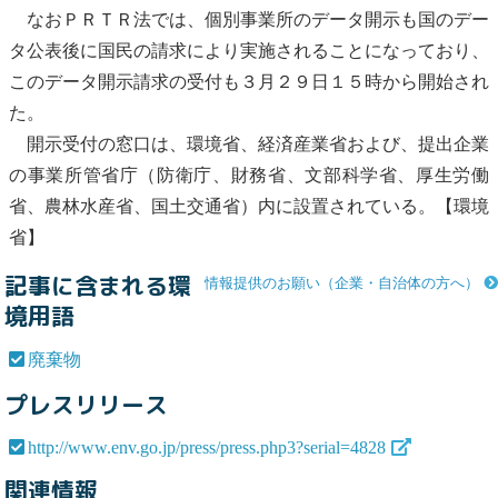
なおＰＲＴＲ法では、個別事業所のデータ開示も国のデー
タ公表後に国民の請求により実施されることになっており、
このデータ開示請求の受付も３月２９日１５時から開始され
た。
開示受付の窓口は、環境省、経済産業省および、提出企業
の事業所管省庁（防衛庁、財務省、文部科学省、厚生労働
省、農林水産省、国土交通省）内に設置されている。【環境
省】
記事に含まれる環
情報提供のお願い（企業・自治体の方へ）
境用語
廃棄物
プレスリリース
http://www.env.go.jp/press/press.php3?serial=4828
関連情報