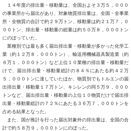
１４年度の排出量・移動量は、全国およそ３万５，０００
の事業所から届出があり、対象物質排出量は、全国・全事業
所・全物質の合計で約２９万トン、移動量は約２１万７，０
００トン、排出量・移動量の総量は約５０万８，０００トン
にのぼっていた。
業種別では最も多く届出排出量・移動量が多かった化学工
業（約１２万８，０００トン）、輸送用機械器具製造業（約
６万１，０００トン）など上位１０業種の排出量・移動量だ
けで、届出排出量・移動量総計の８４％にあたる約４２万
５，０００トンに達していたほか、物質別でもトルエンの届
出排出量・移動量１７万トン、キシレンの同５万９，０００
トンなど、届出排出量・移動量の上位１０物質だけで届出排
出量・移動量総計の７２％にあたる３６万７，０００トンを
占める結果となった。
また、国が推計を行った届出対象外の排出量は、全国の合
計で約５８万９，０００トンにのぼった。