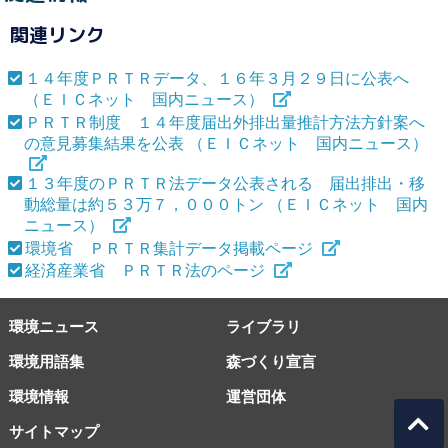
関連リンク
１４年度ＰＲＴＲデータ、１６年３月２９日に公表へ
（ＥＩＣネット 国内ニュース）
ＰＲＴＲ制度 １４年度届出外排出量推計方法方針案へ
の意見募集結果を公表 （ＥＩＣネット 国内ニュース）
１３年度のＰＲＴＲ法データ公表される 届出排出・移
動総量は約５３万７，０００トン （ＥＩＣネット 国内
ニュース）
環境省 ＰＲＴＲ集計データ掲載ページ
経済産業省 ＰＲＴＲ法のページ
環境ニュース
ライブラリ
環境用語集
森づくり宣言
環境情報
運営団体
サイトマップ