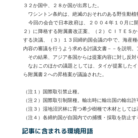
３２か国中、２８か国が出席した。
ワシントン条約
は、絶滅のおそれのある野生動植
今回の会合で日本政府は、２００４年１０月に開
２）に降格する附属書改正案、（２）ＣＩＴＥＳか
する決議、（３）１３回締約国会議の中で、海産種
内容の審議を行うよう求める討議文書－－を説明。
その結果、アジア各国からは提案内容に対し反対
なおこのほかの議題としては、タイが提案したイ
ら附属書２への昇格案が議論された。
（注１）国際取引禁止種。
（注２）国際取引制限種。輸出時に輸出国の輸出許
（注３）湿地沼沢林に育つ希少樹種で木材としては
（注４）各締約国が自国内での捕獲・採取を防止す
記事に含まれる環境用語