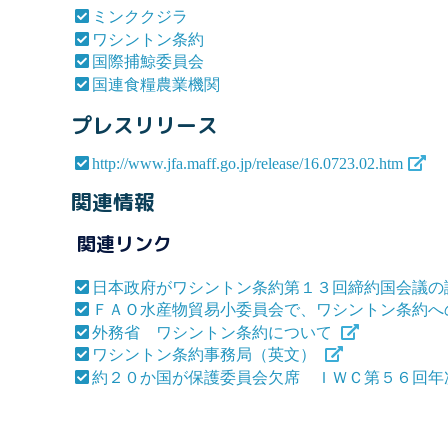
ミンククジラ
ワシントン条約
国際捕鯨委員会
国連食糧農業機関
プレスリリース
http://www.jfa.maff.go.jp/release/16.0723.02.htm
関連情報
関連リンク
日本政府がワシントン条約第１３回締約国会議の
ＦＡＯ水産物貿易小委員会で、ワシントン条約へ
外務省 ワシントン条約について
ワシントン条約事務局（英文）
約２０か国が保護委員会欠席 ＩＷＣ第５６回年