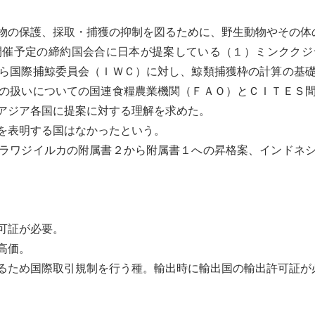
物の保護、採取・捕獲の抑制を図るために、野生動物やその体
催予定の締約国会合に日本が提案している（１）
ミンククジ
ら
国際捕鯨委員会
（ＩＷＣ）に対し、鯨類捕獲枠の計算の基
の扱いについての
国連食糧農業機関
（ＦＡＯ）とＣＩＴＥＳ
アジア各国に提案に対する理解を求めた。
を表明する国はなかったという。
ラワジイルカの附属書２から附属書１への昇格案、インドネシ
可証が必要。
高価。
るため国際取引規制を行う種。輸出時に輸出国の輸出許可証が