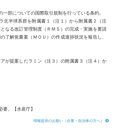
の一部についての国際取引規制を行っている条約。
ラ
北半球系群を附属書１（注１）から附属書２（注
礎となる改訂管理制度（ＲＭＳ）の完成・実施を要請
間の了解覚書案（ＭＯＵ）の作成進捗状況を報告し、
アが提案したラミン（注３）の附属書３（注４）か
必要。【水産庁】
情報提供のお願い（企業・自治体の方へ）